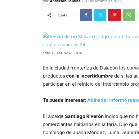
Por
Anderson Bonillas
-
11 de octubre de 2023
Cuota
Foto: EL MASACRE.COM
En la ciudad fronteriza de Dajabón los come
productos
con la incertidumbre
de si las a
participar en el reinicio del intercambio pr
Te puede interesar:
Abinader informó reap
El alcalde
Santiago Riverón
indicó que no h
comerciantes haitianos en la feria. Dijo qu
homólogo de Juana Méndez, Luma Demetrius,