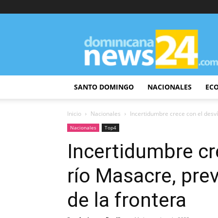
DominicanaNews24
SANTO DOMINGO
NACIONALES
EC
Inicio
Nacionales
Incertidumbre crece con el desví
Nacionales
Top4
Incertidumbre cr
río Masacre, prev
de la frontera