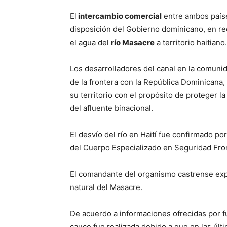
El
intercambio comercial
entre ambos país
disposición del Gobierno dominicano, en re
el agua del
río Masacre
a territorio haitiano.
Los desarrolladores del canal en la comunid
de la frontera con la República Dominicana,
su territorio con el propósito de proteger l
del afluente binacional.
El desvío del río en Haití fue confirmado p
del Cuerpo Especializado en Seguridad Fron
El comandante del organismo castrense expl
natural del Masacre.
De acuerdo a informaciones ofrecidas por fue
cauce fue realizada debido a que en las últi