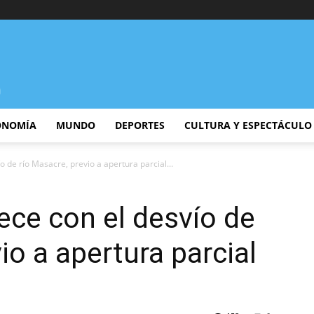
ONOMÍA
MUNDO
DEPORTES
CULTURA Y ESPECTÁCULO
o de río Masacre, previo a apertura parcial...
ece con el desvío de
io a apertura parcial