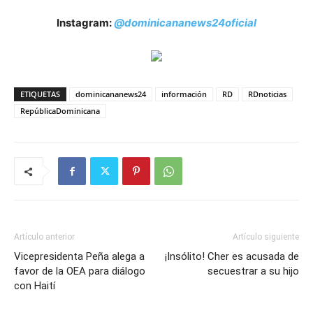
Instagram:
@dominicananews24oficial
ETIQUETAS
dominicananews24
información
RD
RDnoticias
RepúblicaDominicana
Artículo anterior
Artículo siguiente
Vicepresidenta Peña alega a
¡Insólito! Cher es acusada de
favor de la OEA para diálogo
secuestrar a su hijo
con Haití