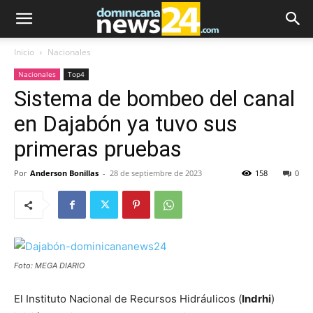
Inicio
Nacionales
Nacionales
Top4
Sistema de bombeo del canal
en Dajabón ya tuvo sus
primeras pruebas
Por
Anderson Bonillas
-
28 de septiembre de 2023
158
0
Foto: MEGA DIARIO
El Instituto Nacional de Recursos Hidráulicos (
Indrhi
)