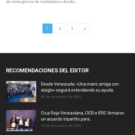
de emergencia de ciudadanos desde...
1
2
3
RECOMENDACIONES DEL EDITOR
Desde Venezuela: «Una mano amiga con
elsiglo» seguirá extendiendo su ayuda...
30 de diciembre de 2025
Cruz Roja Venezolana, CICR e IFRC firmaron
un acuerdo tripartito para...
14 de diciembre de 2025