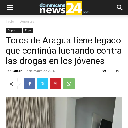
Inicio
Deportes
Deportes
Top4
Toros de Aragua tiene legado
que continúa luchando contra
las drogas en los jóvenes
Por
Editor
-
2 de marzo de 2026
3
0