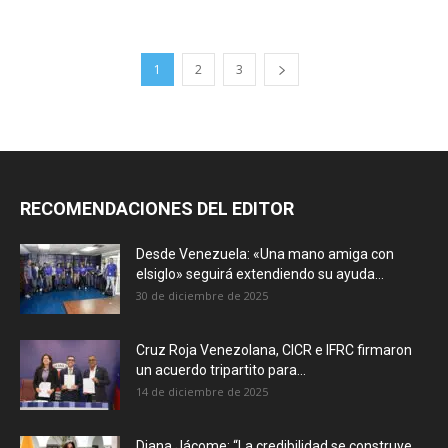
1
2
3
RECOMENDACIONES DEL EDITOR
Desde Venezuela: «Una mano amiga con
elsiglo» seguirá extendiendo su ayuda...
30 de diciembre de 2025
Cruz Roja Venezolana, CICR e IFRC firmaron
un acuerdo tripartito para...
14 de diciembre de 2025
Diana Jácome: “La credibilidad se construye