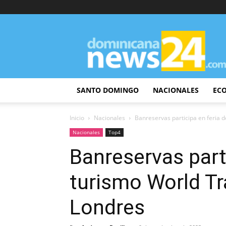
DominicanaNews24
SANTO DOMINGO
NACIONALES
EC
Inicio
Nacionales
Banreservas participa en feria 
Nacionales
Top4
Banreservas parti
turismo World Tr
Londres