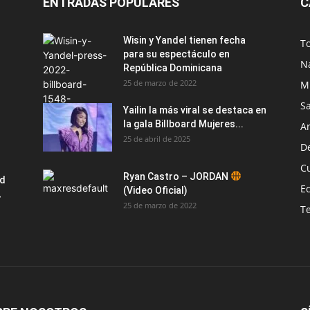
ENTRADAS POPULARES
C
Wisin y Yandel tienen fecha
T
para su espectáculo en
N
República Dominicana
25 de marzo de 2022
M
S
Yailin la más viral se destaca en
la gala Billboard Mujeres...
Ar
25 de abril de 2025
D
C
Ryan Castro – JORDAN
ad
E
(Video Oficial)
,
25 de marzo de 2022
T