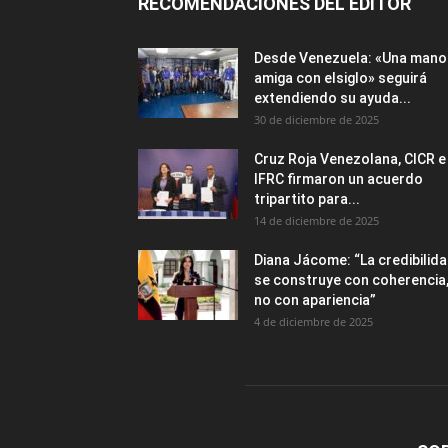
RECOMENDACIONES DEL EDITOR
Desde Venezuela: «Una mano
amiga con elsiglo» seguirá
extendiendo su ayuda...
30 de diciembre de 2025
Cruz Roja Venezolana, CICR e
IFRC firmaron un acuerdo
tripartito para...
14 de diciembre de 2025
Diana Jácome: “La credibilid
se construye con coherencia
no con apariencia”
4 de diciembre de 2025