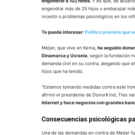
engendrar a 102 niños.
Y es que, de acuerd
engendrar más de 25 hijos o embarazar más 
incesto o problemas psicológicos en los niñ
Te puede interesar:
Político promete que s
Meijer, que vive en Kenia,
ha seguido donan
Dinamarca y Ucrania
, según la fundación 
demanda civil en su contra, alegando que e
hijos que ha tenido.
“Estamos tomando medidas contra este hom
afirmó el presidente de DonorKind, Ties va
Internet y hace negocios con grandes ban
Consecuencias psicológicas par
Una de las demandas en contra de Meijer fu