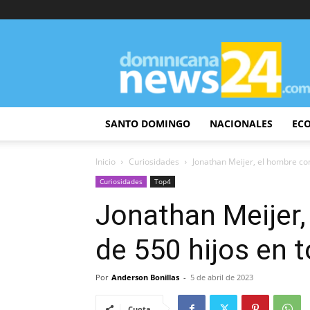
DominicanaNews24
SANTO DOMINGO
NACIONALES
EC
Inicio
Curiosidades
Jonathan Meijer, el hombre co
Curiosidades
Top4
Jonathan Meijer
de 550 hijos en 
Por
Anderson Bonillas
-
5 de abril de 2023
Cuota