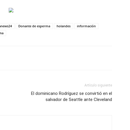
anews24
Donante de esperma
holandes
información
na
Artículo siguiente
El dominicano Rodríguez se convirtió en el
salvador de Seattle ante Cleveland