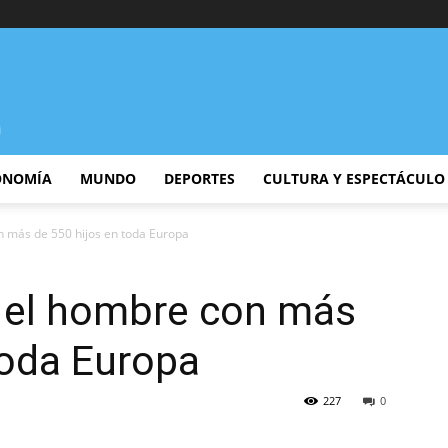
ONOMÍA
MUNDO
DEPORTES
CULTURA Y ESPECTÁCULO
n más de 550 hijos en toda Europa
, el hombre con más
toda Europa
227
0