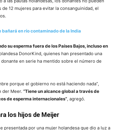
o a las pautas holandesas, los donantes no pueden
de 12 mujeres para evitar la consanguinidad, el
os.
e bañará en río contaminado de la India
do su esperma fuera de los Países Bajos, incluso en
holandesa DonorKind, quienes han presentado una
l donante en serie ha mentido sobre el número de
bre porque el gobierno no está haciendo nada”,
n der Meer.
“Tiene un alcance global a través de
cos de esperma internacionales”
, agregó.
a los hijos de Meijer
e presentada por una mujer holandesa que dio a luz a