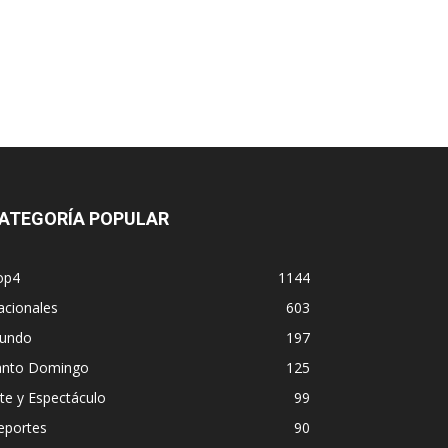
ATEGORÍA POPULAR
op4
1144
acionales
603
undo
197
anto Domingo
125
te y Espectáculo
99
eportes
90