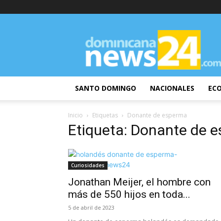
DominicanaNews24
SANTO DOMINGO
NACIONALES
EC
Inicio
Etiquetas
Donante de esperma
Etiqueta: Donante de 
Curiosidades
Jonathan Meijer, el hombre con
más de 550 hijos en toda...
5 de abril de 2023