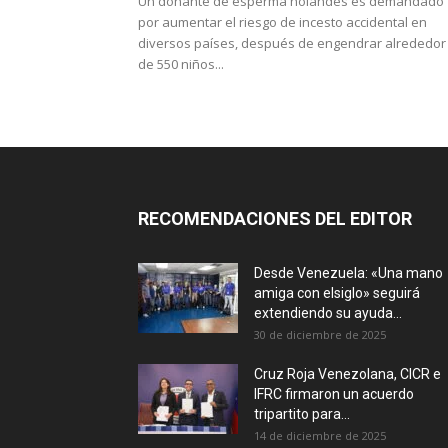
Un donante de esperma holandés es demandado
por aumentar el riesgo de incesto accidental en
diversos países, después de engendrar alrededor
de 550 niños...
RECOMENDACIONES DEL EDITOR
Desde Venezuela: «Una mano
amiga con elsiglo» seguirá
extendiendo su ayuda...
30 de diciembre de 2025
Cruz Roja Venezolana, CICR e
IFRC firmaron un acuerdo
tripartito para...
14 de diciembre de 2025