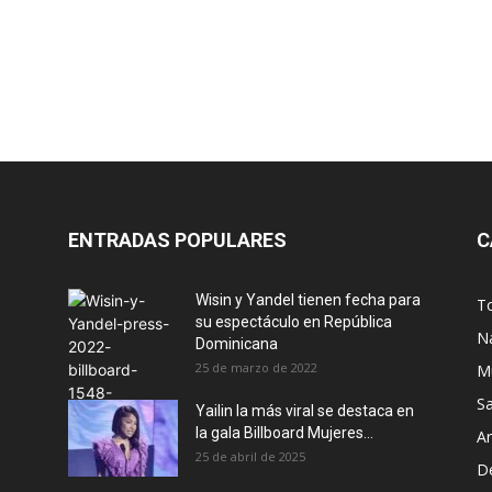
ENTRADAS POPULARES
C
Wisin y Yandel tienen fecha para
T
su espectáculo en República
N
Dominicana
25 de marzo de 2022
M
S
Yailin la más viral se destaca en
la gala Billboard Mujeres...
Ar
25 de abril de 2025
D