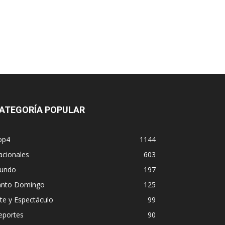
ATEGORÍA POPULAR
op4
1144
acionales
603
undo
197
anto Domingo
125
te y Espectáculo
99
eportes
90