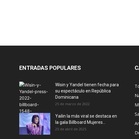
ENTRADAS POPULARES
C
Wisin y Yandel tienen fecha para
T
su espectáculo en República
N
Dominicana
25 de marzo de 2022
M
S
Yailin la más viral se destaca en
la gala Billboard Mujeres...
Ar
25 de abril de 2025
D