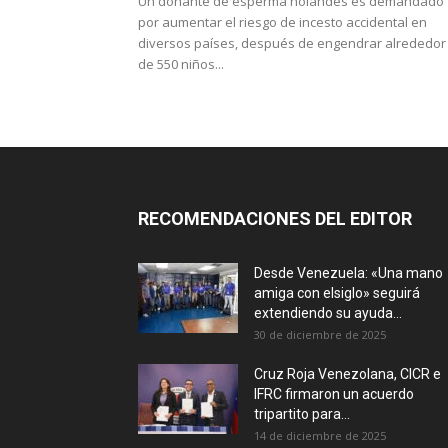
Un donante de esperma holandés es demandado
por aumentar el riesgo de incesto accidental en
diversos países, después de engendrar alrededor
de 550 niños...
RECOMENDACIONES DEL EDITOR
Desde Venezuela: «Una mano
amiga con elsiglo» seguirá
extendiendo su ayuda...
30 de diciembre de 2025
Cruz Roja Venezolana, CICR e
IFRC firmaron un acuerdo
tripartito para...
14 de diciembre de 2025