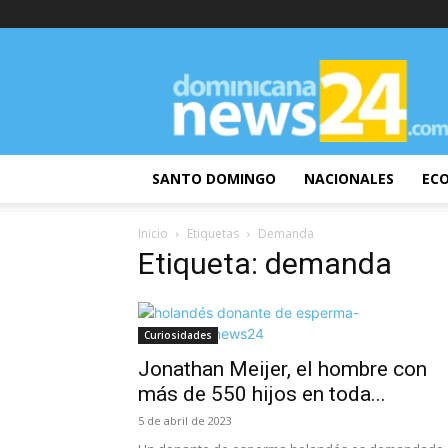
DominicanaNews24
SANTO DOMINGO
NACIONALES
EC
Inicio
Etiquetas
Demanda
Etiqueta: demanda
Curiosidades
Jonathan Meijer, el hombre con
más de 550 hijos en toda...
5 de abril de 2023