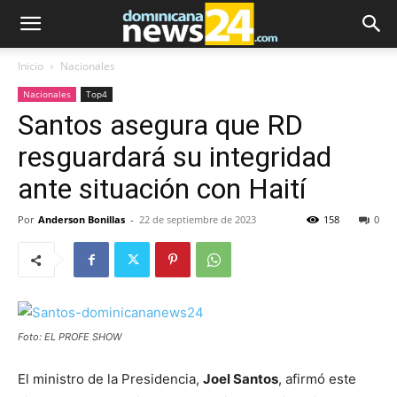
Inicio
Nacionales
Nacionales
Top4
Santos asegura que RD
resguardará su integridad
ante situación con Haití
Por
Anderson Bonillas
-
22 de septiembre de 2023
158
0
Foto: EL PROFE SHOW
El ministro de la Presidencia,
Joel Santos
, afirmó este