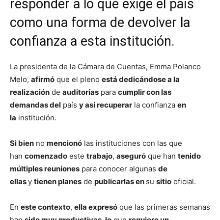
responder a lo que exige el país
como una forma de devolver la
confianza a esta institución.
La presidenta de la Cámara de Cuentas, Emma Polanco
Melo,
afirmó
que el pleno
está dedicándose a la
realización
de
auditorías
para
cumplir con las
demandas del
país
y así recuperar
la confianza
en
la
institución.
Si bien
no
mencionó
las instituciones con las que
han
comenzado
este
trabajo
,
aseguró
que han
tenido
múltiples reuniones
para conocer algunas
de
ellas
y
tienen planes
de
publicarlas en
su
sitio
oficial.
En
este contexto
,
ella expresó
que las primeras semanas
han
sido muy productivas, lo
que
requiere un