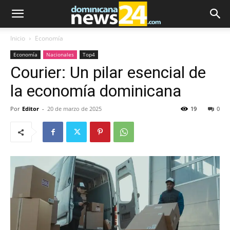
Inicio
Economía
Economía
Nacionales
Top4
Courier: Un pilar esencial de
la economía dominicana
Por
Editor
-
20 de marzo de 2025
19
0