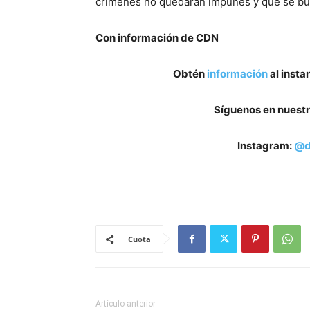
crímenes no quedarán impunes y que se busc
Con información de CDN
Obtén
información
al insta
Síguenos en nuestr
Instagram:
@d
Cuota
Artículo anterior