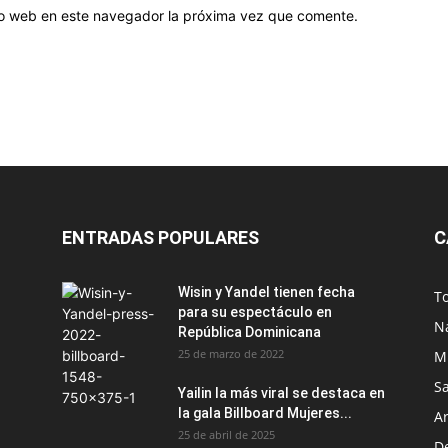
tio web en este navegador la próxima vez que comente.
ENTRADAS POPULARES
C
Wisin y Yandel tienen fecha
T
para su espectáculo en
N
República Dominicana
25 de marzo de 2022
M
S
Yailin la más viral se destaca en
la gala Billboard Mujeres...
Ar
25 de abril de 2025
D