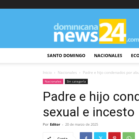
DominicanaNews24
SANTO DOMINGO
NACIONALES
EC
Inicio
Nacionales
Padre e hijo condenados por abu
Nacionales
Sin categoría
Padre e hijo co
sexual e incesto
Por
Editor
-
20 de marzo de 2025
Cuota