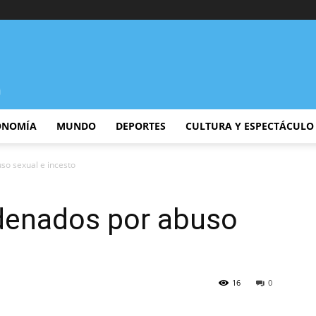
ONOMÍA
MUNDO
DEPORTES
CULTURA Y ESPECTÁCULO
so sexual e incesto
ndenados por abuso
16
0