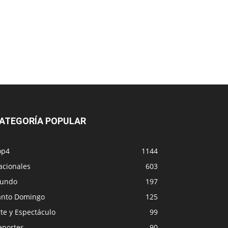
ATEGORÍA POPULAR
op4
1144
acionales
603
undo
197
anto Domingo
125
te y Espectáculo
99
eportes
90