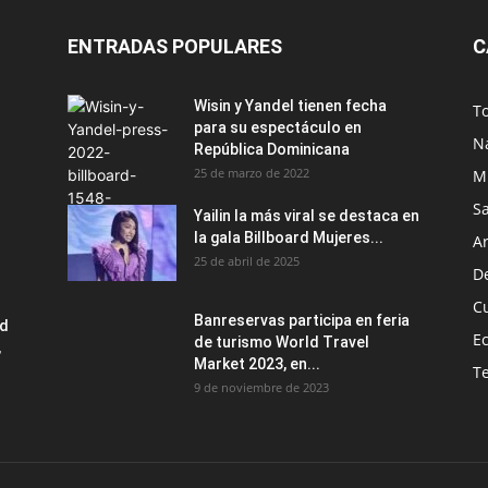
ENTRADAS POPULARES
C
Wisin y Yandel tienen fecha
T
para su espectáculo en
N
República Dominicana
25 de marzo de 2022
M
S
Yailin la más viral se destaca en
la gala Billboard Mujeres...
Ar
25 de abril de 2025
D
C
Banreservas participa en feria
ad
E
de turismo World Travel
,
Market 2023, en...
T
9 de noviembre de 2023