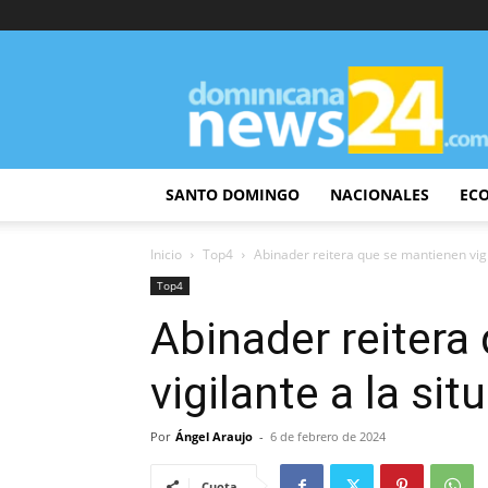
DominicanaNews24
SANTO DOMINGO
NACIONALES
EC
Inicio
Top4
Abinader reitera que se mantienen vigil
Top4
Abinader reitera
vigilante a la sit
Por
Ángel Araujo
-
6 de febrero de 2024
Cuota