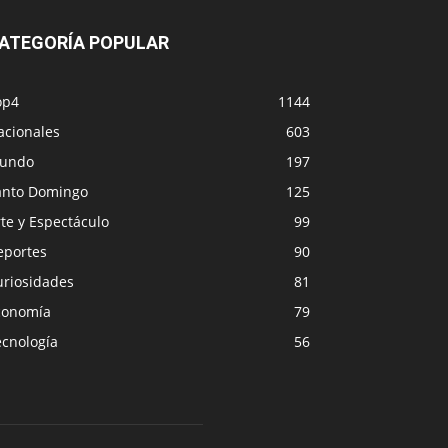
ATEGORÍA POPULAR
op4
1144
acionales
603
undo
197
anto Domingo
125
te y Espectáculo
99
eportes
90
uriosidades
81
conomía
79
ecnología
56