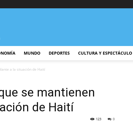
ONOMÍA
MUNDO
DEPORTES
CULTURA Y ESPECTÁCULO
ante a la situación de Haití
 que se mantienen
uación de Haití
123
0