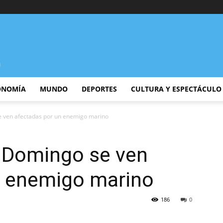
ONOMÍA
MUNDO
DEPORTES
CULTURA Y ESPECTÁCULO
e ven afectadas por un enemigo marino
 Domingo se ven
n enemigo marino
186
0