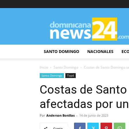
DominicanaNews24
SANTO DOMINGO
NACIONALES
EC
Inicio
Santo Domingo
Costas de Santo Domingo s
Santo Domingo
Top4
Costas de Santo
afectadas por u
Por
Anderson Bonillas
-
14 de junio de 2023
Cuota