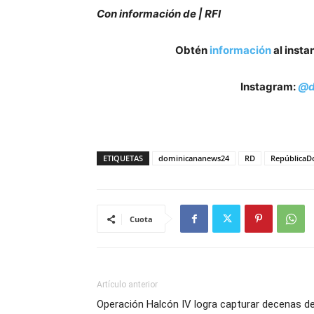
Con información de | RFI
Obtén
información
al insta
Instagram:
@d
ETIQUETAS
dominicananews24
RD
RepúblicaD
Cuota
Artículo anterior
Operación Halcón IV logra capturar decenas d