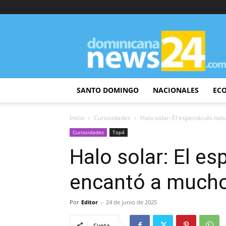
DominicanaNews24
SANTO DOMINGO
NACIONALES
EC
Inicio
Curiosidades
Halo solar: El espectáculo na
Curiosidades
Top4
Halo solar: El es
encantó a much
Por
Editor
-
24 de junio de 2025
Cuota