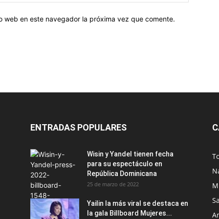
tio web en este navegador la próxima vez que comente.
ENTRADAS POPULARES
C
Wisin y Yandel tienen fecha
T
para su espectáculo en
N
República Dominicana
25 de marzo de 2022
M
S
Yailin la más viral se destaca en
la gala Billboard Mujeres...
Ar