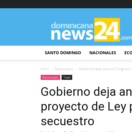
DominicanaNews24
SANTO DOMINGO
NACIONALES
EC
Inicio
Nacionales
Gobierno deja ante el Congreso 
Nacionales
Top4
Gobierno deja an
proyecto de Ley p
secuestro