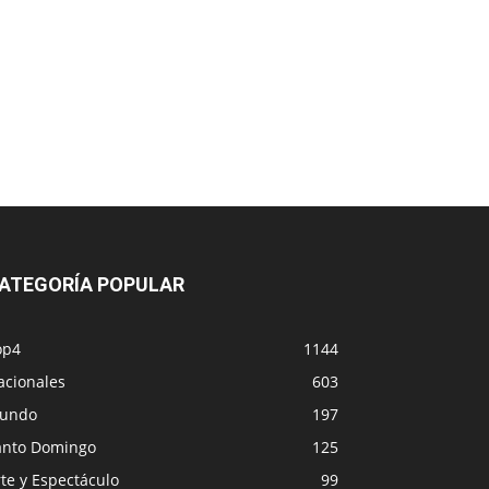
ATEGORÍA POPULAR
op4
1144
acionales
603
undo
197
anto Domingo
125
te y Espectáculo
99