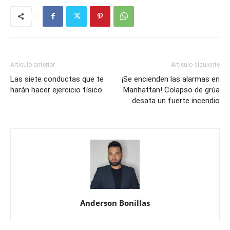
Anderson Bonillas
Artículos relacionados
Más del autor
Desde Venezuela: «Una mano amiga
con elsiglo» seguirá extendiendo su
ayuda en 2026
Mundo
Cruz Roja Venezolana, CICR e IFRC
firmaron un acuerdo tripartito para
fortalecer la acción humanitaria en
Mundo
Venezuela