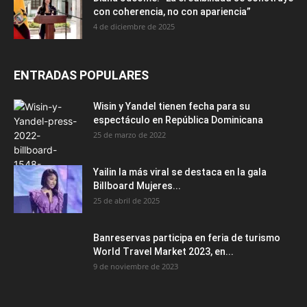
Banreservas participa en feria de turismo
World Travel Market 2023, en...
9 de noviembre de 2023
CATEGORÍA POPULAR
Top4
1144
Nacionales
603
Mundo
197
Santo Domingo
125
Arte y Espectáculo
99
Deportes
90
Curiosidades
81
Economía
79
Tecnología
56