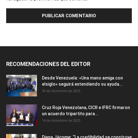
Cruz Roja Venezolana, CICR e IFRC firmaron
un acuerdo tripartito para...
14 de diciembre de 2025
Diana Jácome: “La credibilidad se construye
con coherencia, no con apariencia”
4 de diciembre de 2025
ENTRADAS POPULARES
Wisin y Yandel tienen fecha para su
espectáculo en República Dominicana
25 de marzo de 2022
Yailin la más viral se destaca en la gala
Billboard Mujeres...
25 de abril de 2025