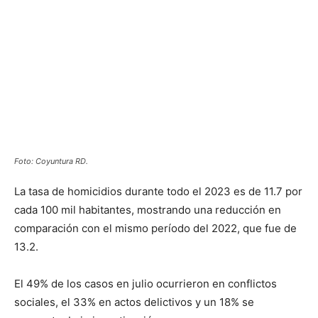
comparación con el mismo período del 2022, que fue de
13.2.
El 49% de los casos en julio ocurrieron en conflictos
sociales, el 33% en actos delictivos y un 18% se
encuentra bajo investigación.
La luz después de una época difícil
República Dominicana ha enfrentado durante mucho
tiempo el problema de la criminalidad y la delincuencia, lo
que ha generado preocupación entre su población.
Según distintos estudios, la delincuencia es el principal
problema que enfrenta el país.
Foto: Listín Diario.
La violencia y el elevado índice de criminalidad afectan a