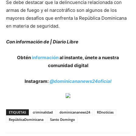
ETIQUETAS
criminalidad
dominicananews24
RDnoticias
RepúblicaDominicana
Santo Domingo
Artículo anterior
Artículo siguiente
Las siete conductas que te
¡Se encienden las alarmas en
harán hacer ejercicio físico
Manhattan! Colapso de grúa
desata un fuerte incendio