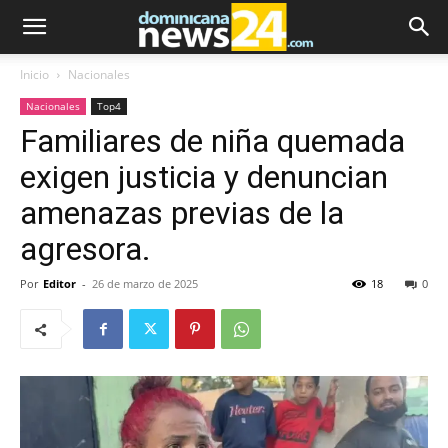
Inicio
Nacionales
Nacionales
Top4
Familiares de niña quemada
exigen justicia y denuncian
amenazas previas de la
agresora.
Por
Editor
-
26 de marzo de 2025
18
0