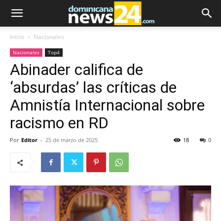
Inicio
Nacionales
Nacionales
Top4
Abinader califica de
‘absurdas’ las críticas de
Amnistía Internacional sobre
racismo en RD
Por
Editor
-
25 de marzo de 2025
18
0