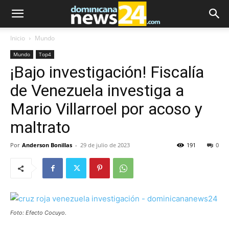
Inicio
Mundo
Mundo
Top4
¡Bajo investigación! Fiscalía
de Venezuela investiga a
Mario Villarroel por acoso y
maltrato
Por
Anderson Bonillas
-
29 de julio de 2023
191
0
Foto: Efecto Cocuyo.