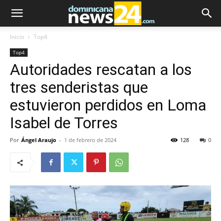
Inicio
Top4
Top4
Autoridades rescatan a los
tres senderistas que
estuvieron perdidos en Loma
Isabel de Torres
Por
Ángel Araujo
-
1 de febrero de 2024
128
0