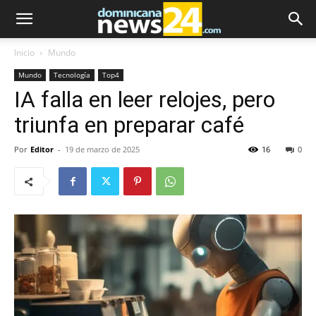
Inicio
Mundo
Mundo
Tecnología
Top4
IA falla en leer relojes, pero
triunfa en preparar café
Por
Editor
-
19 de marzo de 2025
16
0