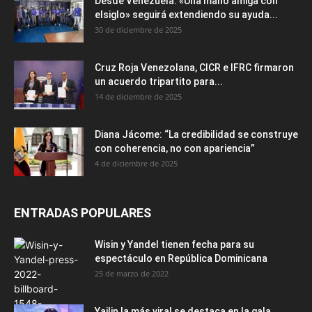
Desde Venezuela: «Una mano amiga con
elsiglo» seguirá extendiendo su ayuda...
30 de diciembre de 2025
Cruz Roja Venezolana, CICR e IFRC firmaron
un acuerdo tripartito para...
14 de diciembre de 2025
Diana Jácome: “La credibilidad se construye
con coherencia, no con apariencia”
4 de diciembre de 2025
ENTRADAS POPULARES
Wisin y Yandel tienen fecha para su
espectáculo en República Dominicana
25 de marzo de 2022
Yailin la más viral se destaca en la gala