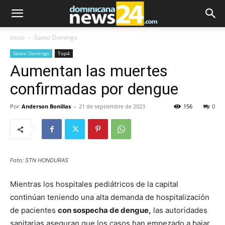
Inicio
Santo Domingo
Santo Domingo
Top4
Aumentan las muertes
confirmadas por dengue
Por
Anderson Bonillas
-
21 de septiembre de 2023
156
0
Foto: STN HONDURAS
Mientras los hospitales pediátricos de la capital
continúan teniendo una alta demanda de hospitalización
de pacientes
con sospecha de dengue,
las autoridades
sanitarias aseguran que los casos han empezado a bajar