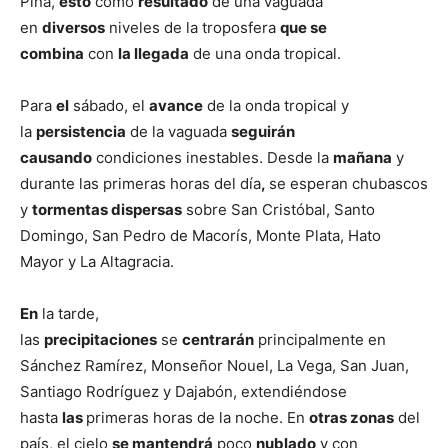
Piña,
esto
como
resultado
de una vaguada
en
diversos
niveles de la troposfera
que se
combina
con
la llegada
de una onda tropical.
Para
el
sábado, el
avance
de la onda tropical y
la
persistencia
de la vaguada
seguirán
causando
condiciones inestables. Desde la
mañana
y
durante las primeras horas del día
,
se esperan chubascos
y
tormentas dispersas
sobre San Cristóbal, Santo
Domingo, San Pedro de Macorís, Monte Plata, Hato
Mayor y La Altagracia.
En
la tarde,
las
precipitaciones
se
centrarán
principalmente en
Sánchez Ramírez, Monseñor Nouel, La Vega, San Juan,
Santiago Rodríguez y Dajabón, extendiéndose
hasta
las
primeras horas de la noche. En
otras zonas
del
país, el cielo
se mantendrá
poco
nublado
y con