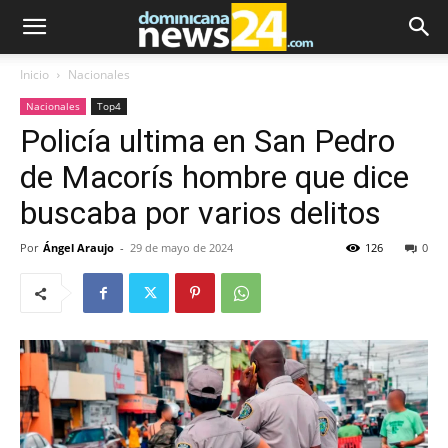
Inicio
Nacionales
Nacionales
Top4
Policía ultima en San Pedro
de Macorís hombre que dice
buscaba por varios delitos
Por
Ángel Araujo
-
29 de mayo de 2024
126
0