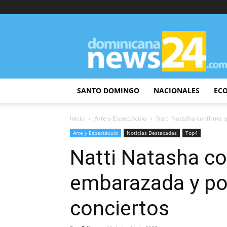
DominicanaNews24
SANTO DOMINGO
NACIONALES
EC
Inicio
Arte y Espectáculo
Natti Natasha confirma 
Arte y Espectáculo
Noticias Destacadas
Top4
Natti Natasha co
embarazada y po
conciertos