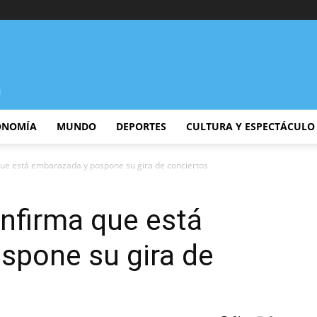
ONOMÍA
MUNDO
DEPORTES
CULTURA Y ESPECTÁCULO
que está embarazada y pospone su gira de conciertos
nfirma que está
spone su gira de