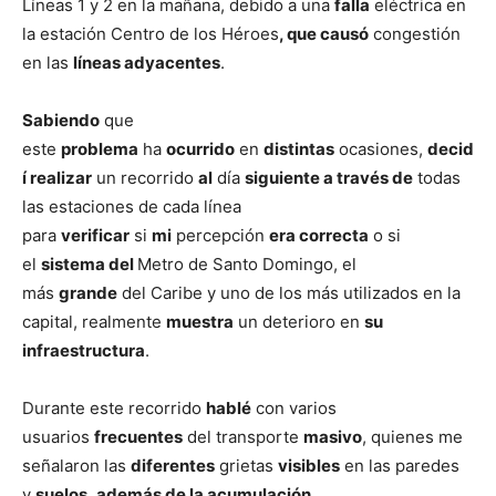
Líneas 1 y 2 en la mañana, debido a una
falla
eléctrica en
la estación Centro de los Héroes
, que causó
congestión
en las
líneas adyacentes
.
Sabiendo
que
este
problema
ha
ocurrido
en
distintas
ocasiones,
decid
í realizar
un recorrido
al
día
siguiente a través de
todas
las estaciones de cada línea
para
verificar
si
mi
percepción
era correcta
o si
el
sistema del
Metro de Santo Domingo, el
más
grande
del Caribe y uno de los más utilizados en la
capital, realmente
muestra
un deterioro en
su
infraestructura
.
Durante este recorrido
hablé
con varios
usuarios
frecuentes
del transporte
masivo
, quienes me
señalaron las
diferentes
grietas
visibles
en las paredes
y
suelos
,
además de la acumulación