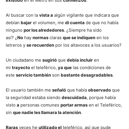
existido
en el Metro en sus
comienzos
.
Al buscar con la
vista a
algún vigilante que indicara que
debían
bajar
el volumen, me
di cuenta
de que no había
ninguno
por los alrededores
. ¿Siempre ha sido
así? ¿
No
hay
normas
claras
que se indiquen
en los
letreros y
se recuerden
por los altavoces a los usuarios?
Un ciudadano me
sugirió
que
debía incluir
en
mi
trayecto
el teleférico,
ya que
las condiciones de
este
servicio también
son
bastante desagradables
.
El usuario también me
señaló
que había
observado
que
la seguridad estaba siendo
descuidada
, porque había
visto
a
personas comunes
portar armas
en el Teleférico,
sin
que nadie les llamara la atención
.
Raras
veces he
utilizado el
teleférico, así que pude