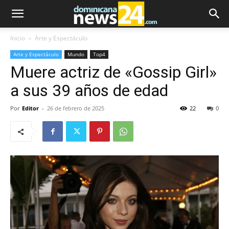
Inicio
Arte y Espectáculo
Arte y Espectáculo
Mundo
Top4
Muere actriz de «Gossip Girl»
a sus 39 años de edad
Por
Editor
-
26 de febrero de 2025
22
0