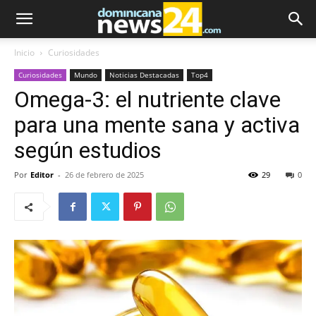
Inicio
Curiosidades
Curiosidades
Mundo
Noticias Destacadas
Top4
Omega-3: el nutriente clave
para una mente sana y activa
según estudios
Por
Editor
-
26 de febrero de 2025
29
0