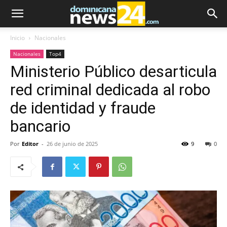
Inicio
Nacionales
Nacionales
Top4
Ministerio Público desarticula
red criminal dedicada al robo
de identidad y fraude
bancario
Por
Editor
-
26 de junio de 2025
9
0