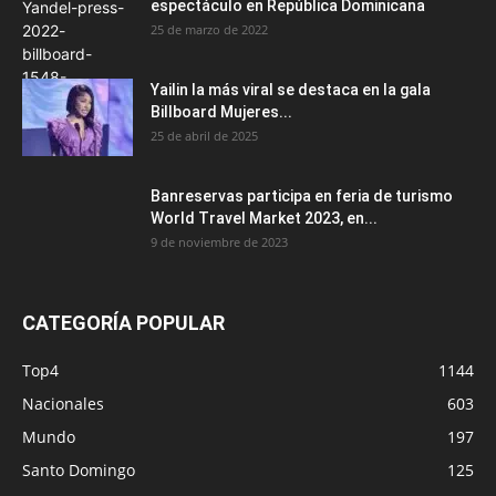
espectáculo en República Dominicana
25 de marzo de 2022
Yailin la más viral se destaca en la gala
Billboard Mujeres...
25 de abril de 2025
Banreservas participa en feria de turismo
World Travel Market 2023, en...
9 de noviembre de 2023
CATEGORÍA POPULAR
Top4
1144
Nacionales
603
Mundo
197
Santo Domingo
125