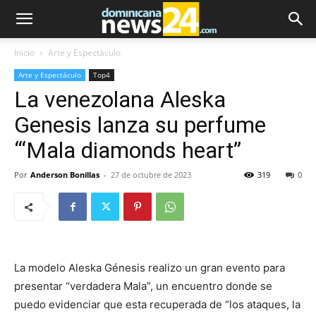
Inicio
Arte y Espectáculo
Arte y Espectáculo
Top4
La venezolana Aleska
Genesis lanza su perfume
“‘Mala diamonds heart”
Por
Anderson Bonillas
-
27 de octubre de 2023
319
0
La modelo Aleska Génesis realizo un gran evento para
presentar “verdadera Mala”, un encuentro donde se
puedo evidenciar que esta recuperada de “los ataques, la