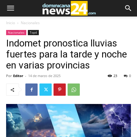
Inicio
Nacionales
Nacionales
Top4
Indomet pronostica lluvias
fuertes para la tarde y noche
en varias provincias
Por
Editor
-
14 de marzo de 2025
23
0