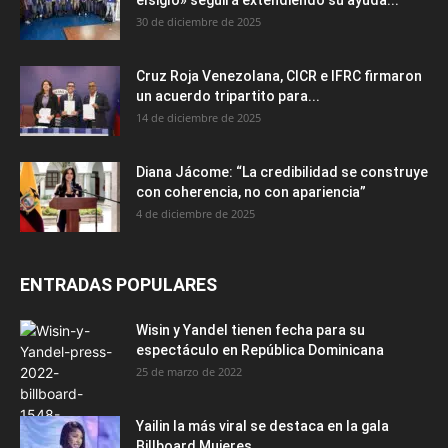
elsiglo» seguirá extendiendo su ayuda...
30 de diciembre de 2025
Cruz Roja Venezolana, CICR e IFRC firmaron
un acuerdo tripartito para...
14 de diciembre de 2025
Diana Jácome: “La credibilidad se construye
con coherencia, no con apariencia”
4 de diciembre de 2025
ENTRADAS POPULARES
Wisin y Yandel tienen fecha para su
espectáculo en República Dominicana
25 de marzo de 2022
Yailin la más viral se destaca en la gala
Billboard Mujeres...