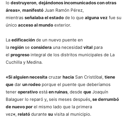
lo
destruyeron
,
dejándonos incomunicados con otras
áreas»
,
manifestó
Juan Ramón Pérez,
mientras
señalaba el estado
de lo que
alguna vez
fue su
único
acceso al mundo
exterior.
La
edificación
de un nuevo puente en
la
región
se
considera
una necesidad
vital
para
el
progreso
integral de los distritos municipales de La
Cuchilla y Medina.
«Si alguien necesita
cruzar
hacia
San Cristóbal,
tiene
que
dar
un rodeo
porque el puente que deberíamos
tener
operativo
está
en ruinas
, desde
que
Joaquín
Balaguer lo reparó y
,
seis meses después
, se derrumbó
de nuevo por
el mismo lado que la primera
vez
«
,
relató
durante
su
visita al municipio.