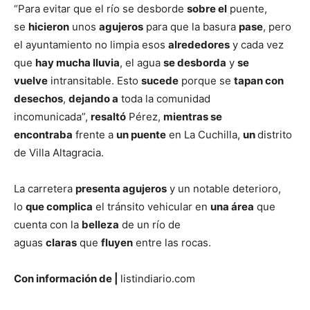
“Para evitar que el río se desborde
sobre el
puente,
se
hicieron
unos
agujeros
para que la basura
pase
, pero
el ayuntamiento no limpia esos
alrededores
y cada vez
que
hay mucha lluvia
, el agua
se desborda
y
se
vuelve
intransitable. Esto
sucede
porque se
tapan con
desechos
,
dejando a
toda la comunidad
incomunicada”,
resaltó
Pérez,
mientras se
encontraba
frente a
un puente
en La Cuchilla,
un
distrito
de Villa Altagracia.
La carretera
presenta agujeros
y un notable deterioro,
lo
que complica
el tránsito vehicular en
una área
que
cuenta con la
belleza
de un río de
aguas
claras
que
fluyen
entre las rocas.
Con información de |
listindiario.com