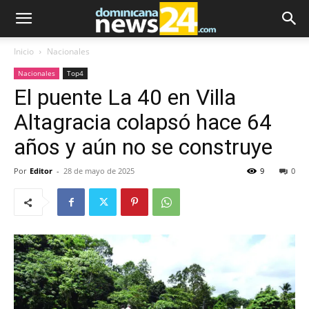
Inicio
Nacionales
Nacionales
Top4
El puente La 40 en Villa
Altagracia colapsó hace 64
años y aún no se construye
Por
Editor
-
28 de mayo de 2025
9
0