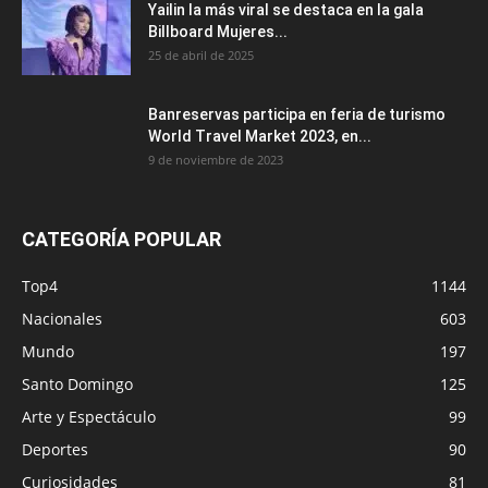
Yailin la más viral se destaca en la gala
Billboard Mujeres...
25 de abril de 2025
Banreservas participa en feria de turismo
World Travel Market 2023, en...
9 de noviembre de 2023
CATEGORÍA POPULAR
Top4
1144
Nacionales
603
Mundo
197
Santo Domingo
125
Arte y Espectáculo
99
Deportes
90
Curiosidades
81