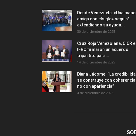
Desde Venezuela: «Una mano
amiga con elsiglo» seguirá
extendiendo su ayuda...
30 de diciembre de 2025
Cruz Roja Venezolana, CICR e
IFRC firmaron un acuerdo
tripartito para...
14 de diciembre de 2025
Diana Jácome: “La credibilid
se construye con coherencia
no con apariencia”
4 de diciembre de 2025
SO