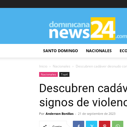
DominicanaNews24
SANTO DOMINGO
NACIONALES
EC
Inicio
Nacionales
Descubren cadáver desnudo con s
Nacionales
Top4
Descubren cadáv
signos de violen
Por
Anderson Bonillas
-
21 de septiembre de 2023
Cuota