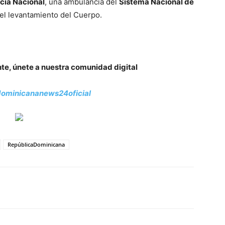
icía Nacional
, una ambulancia del
Sistema Nacional de
 el levantamiento del Cuerpo.
nte, únete a nuestra comunidad digital
ominicananews24oficial
RepúblicaDominicana