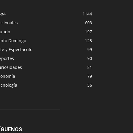
op4
1144
acionales
603
undo
197
anto Domingo
125
te y Espectáculo
99
eportes
90
uriosidades
81
conomía
79
ecnología
56
ÍGUENOS