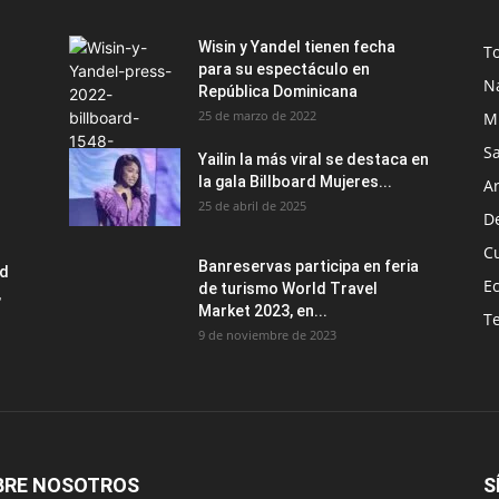
Wisin y Yandel tienen fecha
T
para su espectáculo en
N
República Dominicana
25 de marzo de 2022
M
S
Yailin la más viral se destaca en
la gala Billboard Mujeres...
Ar
25 de abril de 2025
D
C
Banreservas participa en feria
ad
E
de turismo World Travel
,
Market 2023, en...
T
9 de noviembre de 2023
BRE NOSOTROS
S