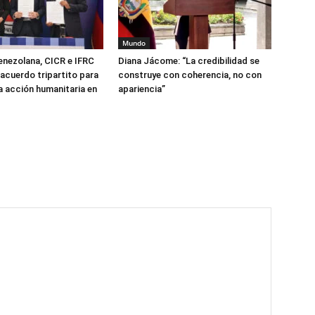
Mundo
enezolana, CICR e IFRC
Diana Jácome: “La credibilidad se
 acuerdo tripartito para
construye con coherencia, no con
la acción humanitaria en
apariencia”