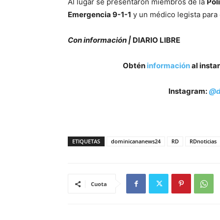
Al lugar se presentaron miembros de la
Pol
Emergencia 9-1-1
y un médico legista para
Con información |
DIARIO LIBRE
Obtén
información
al insta
Instagram:
@d
ETIQUETAS
dominicananews24
RD
RDnoticias
Cuota