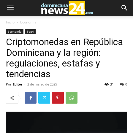
Inicio
Economía
Economía
Top4
Criptomonedas en República
Dominicana y la región:
regulaciones, estafas y
tendencias
Por
Editor
-
2 de marzo de 2025
31
0