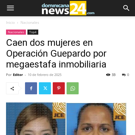
Inicio
Nacionales
Nacionales
Top4
Caen dos mujeres en
Operación Guepardo por
megaestafa inmobiliaria
Por
Editor
-
10 de febrero de 2025
33
0