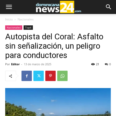
Inicio
Nacionales
Nacionales
Top4
Autopista del Coral: Asfalto
sin señalización, un peligro
para conductores
Por
Editor
-
13 de marzo de 2025
21
0