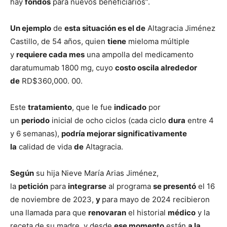
hay
fondos
para nuevos beneficiarios”.
Un ejemplo
de
esta situación es el de
Altagracia Jiménez
Castillo, de 54 años, quien
tiene
mieloma múltiple
y
requiere cada mes
una ampolla del medicamento
daratumumab 1800 mg, cuyo
costo oscila alrededor
de
RD$360,000. 00.
Este
tratamiento
, que le fue
indicado
por
un
periodo
inicial de ocho ciclos (cada ciclo
dura
entre 4
y 6 semanas),
podría mejorar significativamente
la
calidad de vida
de
Altagracia.
Según
su hija Nieve María Arias Jiménez,
la
petición
para
integrarse
al programa
se presentó
el 16
de noviembre de 2023,
y
para mayo de 2024 recibieron
una llamada para que
renovaran
el historial
médico
y la
receta de su madre, y desde
ese momento
están
a la