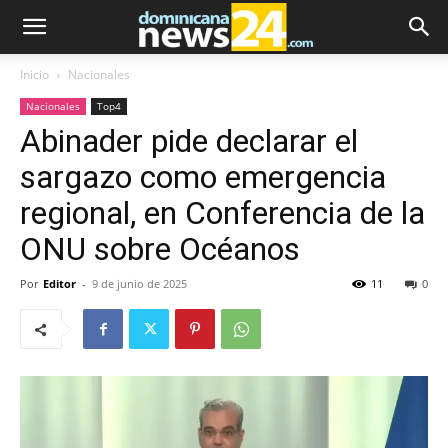
Inicio
Nacionales
Nacionales
Top4
Abinader pide declarar el
sargazo como emergencia
regional, en Conferencia de la
ONU sobre Océanos
Por
Editor
-
9 de junio de 2025
11
0