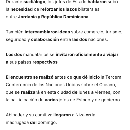
Durante
su diálogo
, los jefes de Estado
hablaron
sobre
la
necesidad
de
reforzar los lazos
bilaterales
entre
Jordania y República Dominicana
.
También
intercambiaron ideas
sobre comercio, turismo,
seguridad y
colaboración
entre
las dos
naciones.
Los dos
mandatarios se
invitaron oficialmente a viajar
a
sus países
respectivos
.
El encuentro se realizó
antes de
que dé inicio
la Tercera
Conferencia de las Naciones Unidas sobre el Océano,
que se
realizará
en esta ciudad
de
lunes
a
viernes
,
con
la participación de
varios
jefes de Estado y de gobierno.
Abinader y su comitiva
llegaron
a Niza
en
la
madrugada
del
domingo.