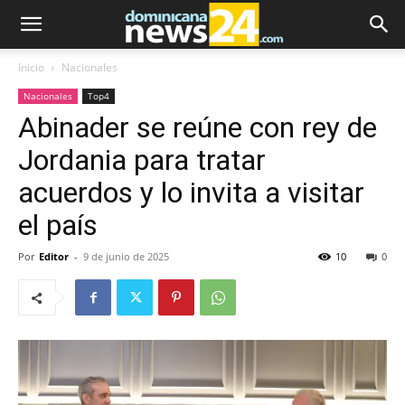
Inicio
Nacionales
Nacionales
Top4
Abinader se reúne con rey de
Jordania para tratar
acuerdos y lo invita a visitar
el país
Por
Editor
-
9 de junio de 2025
10
0