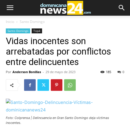
Inicio
Santo Domingo
Santo Domingo
Top4
Vidas inocentes son
arrebatadas por conflictos
entre delincuentes
Por
Anderson Bonillas
-
29 de mayo de 2023
185
0
Foto: Colprensa | Delincuencia en Gran Santo Domingo deja víctimas
inocentes.