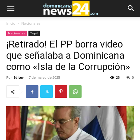
Inicio
Nacionales
Nacionales
Top4
¡Retirado! El PP borra video
que señalaba a Dominicana
como «Isla de la Corrupción»
Por
Editor
-
7 de marzo de 2025
25
0