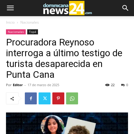
Inicio
Nacionales
Nacionales
Top4
Procuradora Reynoso
interroga a último testigo de
turista desaparecida en
Punta Cana
Por
Editor
-
17 de marzo de 2025
22
0