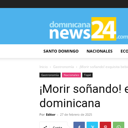
DominicanaNews24
SANTO DOMINGO
NACIONALES
EC
Inicio
Gastronomía
¡Morir soñando! exquisita beb
Gastronomía
Nacionales
Top4
¡Morir soñando! 
dominicana
Por
Editor
-
27 de febrero de 2025
Cuota