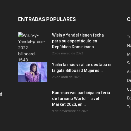
ENTRADAS POPULARES
C
Wisin y Yandel tienen fecha
T
para su espectáculo en
N
República Dominicana
25 de marzo de 2022
M
S
Yailin la más viral se destaca en
la gala Billboard Mujeres...
Ar
25 de abril de 2025
D
C
Banreservas participa en feria
ad
E
de turismo World Travel
,
Market 2023, en...
T
9 de noviembre de 2023