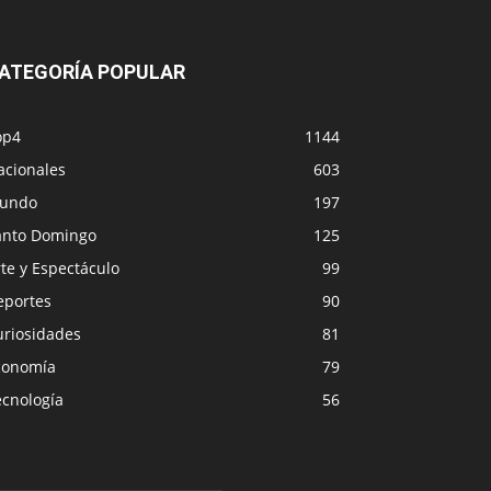
ATEGORÍA POPULAR
op4
1144
acionales
603
undo
197
anto Domingo
125
te y Espectáculo
99
eportes
90
uriosidades
81
conomía
79
ecnología
56