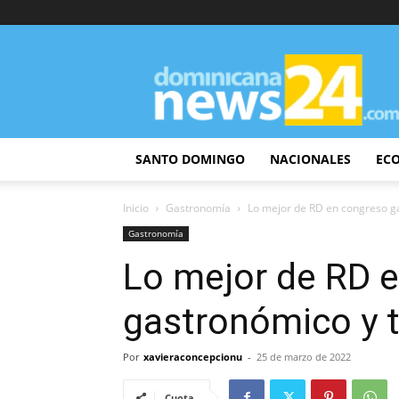
DominicanaNews24
SANTO DOMINGO
NACIONALES
EC
Inicio
Gastronomía
Lo mejor de RD en congreso ga
Gastronomía
Lo mejor de RD 
gastronómico y t
Por
xavieraconcepcionu
-
25 de marzo de 2022
Cuota