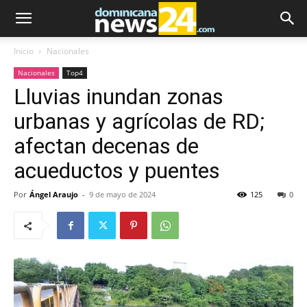
Inicio
Nacionales
Nacionales
Top4
Lluvias inundan zonas
urbanas y agrícolas de RD;
afectan decenas de
acueductos y puentes
Por
Ángel Araujo
-
9 de mayo de 2024
125
0