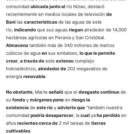
comunidad
ubicada junto al
río Nizao, destacó
recientemente en medios locales de televisión
de
Baní
las
características
de las aguas de este
río,
indicando
que sus aguas
riegan
alrededor de 14,000
hectáreas agrícolas en Peravia y San Cristóbal.
Almacena
también más de 340 millones de metros
cúbicos de agua
en
sus embalses,
lo que le permite
crear
,
a través de
este
extenso
complejo
hidroeléctrico,
alrededor de
202 megavatios de
energía
renovable
.
No obstante
, Marte
señaló
que el
desgaste continuo
de
su
fondo
y
márgenes pone
en
riesgo la
existencia
de
este río
y
advierte que
“también nuestra
comunidad
podría desaparecer
, la
cual
ya
ha perdido
en
años
recientes cerca de
2 mil tareas de
tierras
cultivables
.