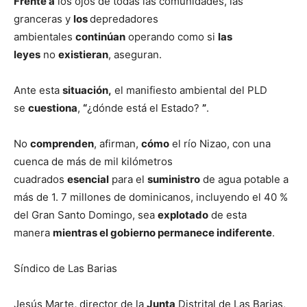
Frente a
los ojos de todas las comunidades, las
granceras y
los
depredadores
ambientales
continúan
operando como si
las
leyes
no
existieran
, aseguran.
Ante esta
situación,
el manifiesto ambiental del PLD
se
cuestiona
,
“
¿dónde está el Estado?
”
.
No
comprenden
, afirman,
cómo
el río Nizao, con una
cuenca de más de mil kilómetros
cuadrados
esencial
para el
suministro
de agua potable a
más de 1. 7 millones de dominicanos, incluyendo el 40 %
del Gran Santo Domingo, sea
explotado
de esta
manera
mientras el gobierno permanece indiferente
.
Síndico de Las Barias
Jesús Marte
,
director de la
Junta
Distrital de Las Barias,