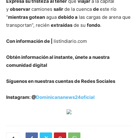
Expresa su tristeza al tener
que
viajar
a la capital
y
observar
camiones
salir
de la cuenca
de
este río
“
mientras gotean
agua
debido a
las cargas de arena que
transportan”, recién
extraídas
de su
fondo
.
Con información de |
listíndiario.com
Obtén información al instante, únete a nuestra
comunidad digital
Síguenos en nuestras cuentas de Redes Sociales
Instagram: @
Dominicananews24oficial