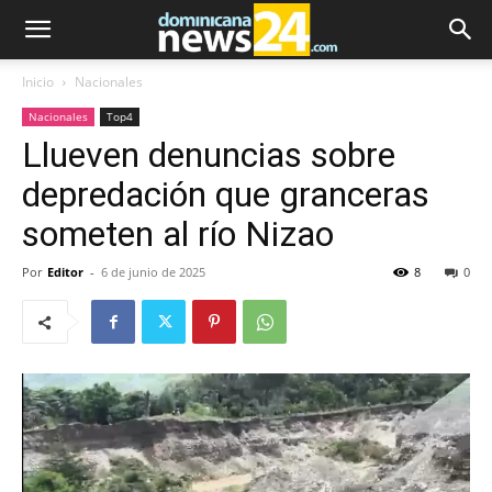
Inicio
Nacionales
Nacionales
Top4
Llueven denuncias sobre
depredación que granceras
someten al río Nizao
Por
Editor
-
6 de junio de 2025
8
0